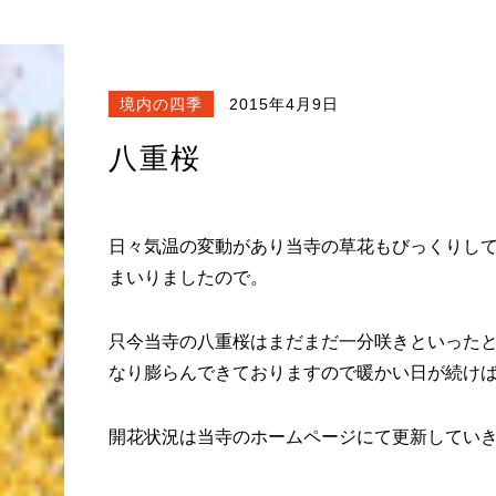
境内の四季
2015年4月9日
八重桜
日々気温の変動があり当寺の草花もびっくりし
まいりましたので。
只今当寺の八重桜はまだまだ一分咲きといった
なり膨らんできておりますので暖かい日が続け
開花状況は当寺のホームページにて更新してい