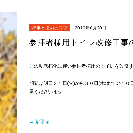
行事と境内の四季
2016年6月20日
参拝者様用トイレ改修工事
この度老朽化に伴い参拝者様用のトイレを改修
期間は明日２１日(火)から３０日(木)までの１
承くださいませ。
← 紫陽花